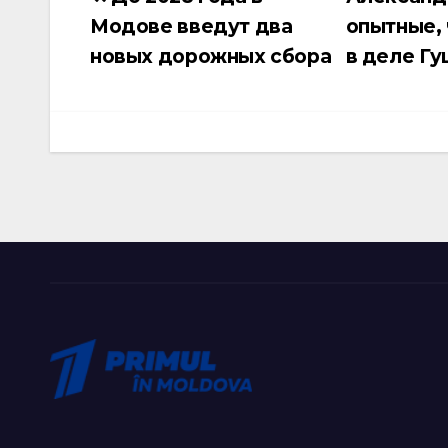
Навигация
Модове введут два
опытные, 
по
новых дорожных сбора
в деле Гу
записям