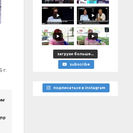
й
загрузи больше...
subscribe
 г.
подписаться в instagram
ом
то