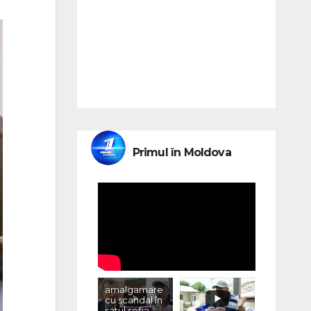
Primul în Moldova
amalgamare
cu scandal în
satul sofia